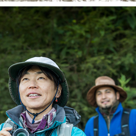
S
e
u