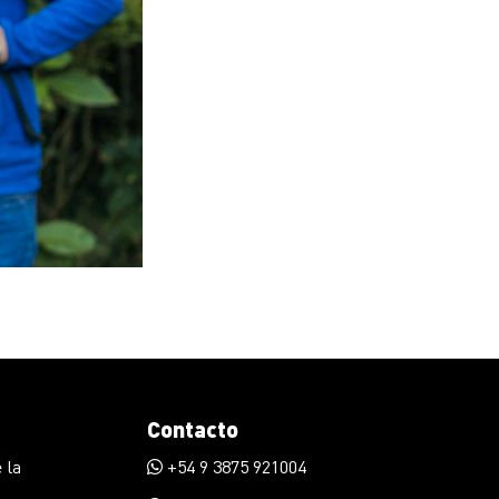
Contacto
 la
+54 9 3875 921004