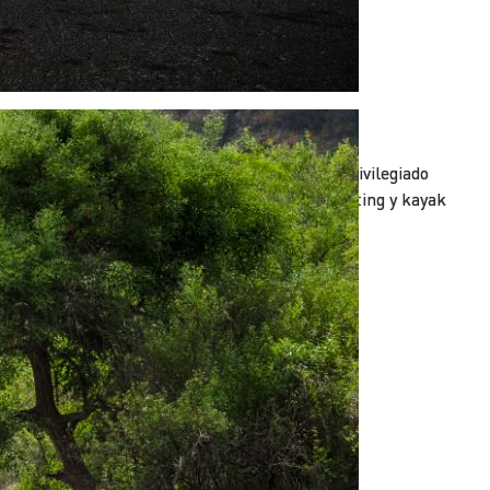
Actividades en el Agua
íos caudalosos, paisajes vírgenes y un clima privilegiado
acen de Salta una opción para disfrutar del rafting y kayak
urante todo el año.