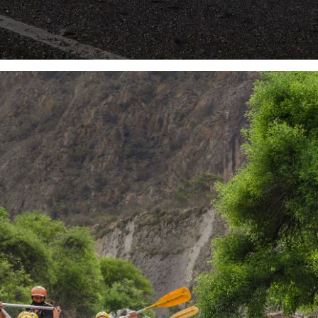
R
h
d