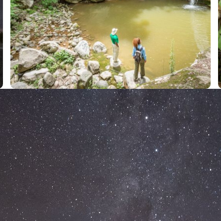
C
s
a
c
o
y
o