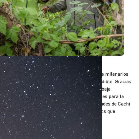
Astronomía
ielos y estrellas que invitan a descubrir en ellos milenarios
ecretos se constituyen en otra invitación imperdible. Gracias
 sus condiciones climáticas, atmosféricas y de baja
ontaminación lumínica, dos de los lugares ideales para la
bservación de cuerpos celestes son las localidades de Cachi
 Tolar Grande. ¿Listos para descubrir fenómenos que
curren a millones…