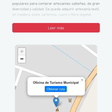
populares para comprar artesanías salteñas, de gran
diversidad y calidad. Se puede adquirir artesanía textil,
en madera, plata, cerámica, cuero y fibra vegetal.
Leer más
+
−
×
Oficina de Turismo Municipal
Obtener ruta