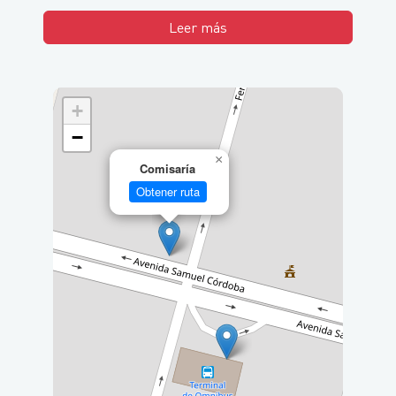
Leer más
+
−
×
Comisaría
Obtener ruta