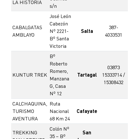
LA HISTORIA
s/n
José León
Cabezón
CABALGATAS
387-
3
Nº 2221-
Salta
AMBLAYO
4033531
48
Bº Santa
Victoria
Bº
Roberto
03873
Romero,
KUNTUR TREK
Tartagal
15333714 /
Manzana
15308432
G, Casa
Nº 12
CALCHAQUINA,
Ruta
3
TURISMO
Nacional
Cafayate
55
AVENTURA
68 Km 24
Colón Nº
TREKKING
San
3
35 – Bº