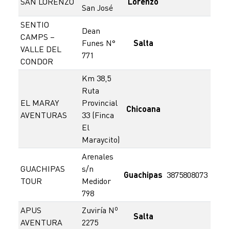
SAN LORENZO
Lorenzo
57
San José
SENTIO
Dean
CAMPS –
Funes N°
Salta
3874
VALLE DEL
771
CONDOR
Km 38,5
Ruta
EL MARAY
Provincial
3
Chicoana
AVENTURAS
33 (Finca
48
El
Maraycito)
Arenales
GUACHIPAS
s/n
Guachipas
3875808073
TOUR
Medidor
798
APUS
Zuviría Nº
3
Salta
AVENTURA
2275
154