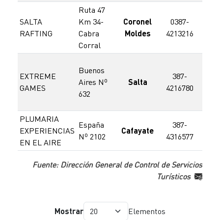
Ruta 47
SALTA
Km 34-
Coronel
0387-
3
RAFTING
Cabra
Moldes
4213216
40
Corral
Buenos
EXTREME
387-
3
Aires Nº
Salta
GAMES
4216780
42
632
PLUMARIA
España
387-
3
EXPERIENCIAS
Cafayate
Nº 2102
4316577
52
EN EL AIRE
Fuente: Dirección General de Control de Servicios
Turísticos
Mostrar
Elementos