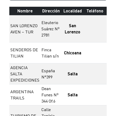
Nombre
Dirección
Localidad
Teléfono
Ce
0
Eleuterio
SAN LORENZO
San
156
Suárez Nº
AVEN – TUR
Lorenzo
2781
155
SENDEROS DE
Finca
Chicoana
3874
TILIAN
Tilian s/n
AGENCIA
España
SALTA
Salta
3874
N°399
EXPEDICIONES
Dean
ARGENTINA
Funes Nº
Salta
TRAILS
61
344 Of.6
Calle
TUIRISMO DE
Zapíola –