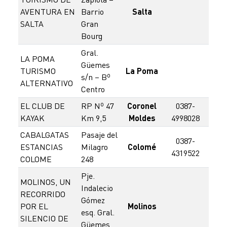
3
AVENTURA EN
Barrio
Salta
45
SALTA
Gran
Bourg
Gral.
LA POMA
Güemes
0387
TURISMO
La Poma
s/n – Bº
11
ALTERNATIVO
Centro
EL CLUB DE
RP Nº 47
Coronel
0387-
0
KAYAK
Km 9,5
Moldes
4998028
154
CABALGATAS
Pasaje del
0387-
0
ESTANCIAS
Milagro
Colomé
4319522
155
COLOME
248
Pje.
MOLINOS, UN
Indalecio
RECORRIDO
Gómez
POR EL
Molinos
3874
esq. Gral.
SILENCIO DE
Güemes