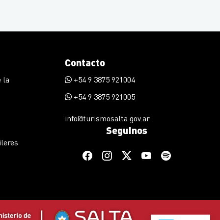
Contacto
 la
+54 9 3875 921004
+54 9 3875 921005
info@turismosalta.gov.ar
Seguinos
ileres