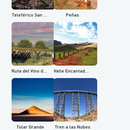
Teleférico San Bernardo y Cerro Aladelta
Peñas
Ruta del Vino de Altura
Valle Encantado, Cuesta del Obispo y Recta del Tin Tin
Tolar Grande
Tren a las Nubes