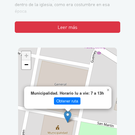
dentro de la iglesia, como era costumbre en esa
época.
Leer más
+
−
×
Municipalidad. Horario lu a vie: 7 a 13h
Obtener ruta