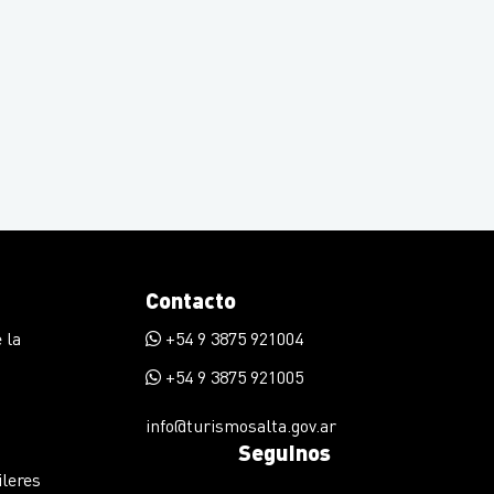
Contacto
 la
+54 9 3875 921004
+54 9 3875 921005
info@turismosalta.gov.ar
Seguinos
ileres