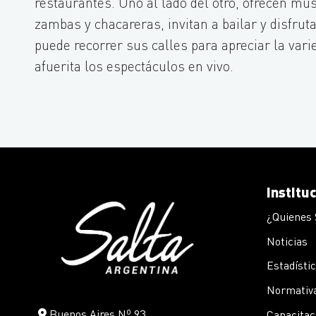
restaurantes. Uno al lado del otro, ofrecen músi
zambas y chacareras, invitan a bailar y disfruta
puede recorrer sus calles para apreciar la vari
afuerita los espectáculos en vivo.
Institu
¿Quienes
Noticias
Estadísti
Normativa
Buenos Aires Nº 93
Capacitac