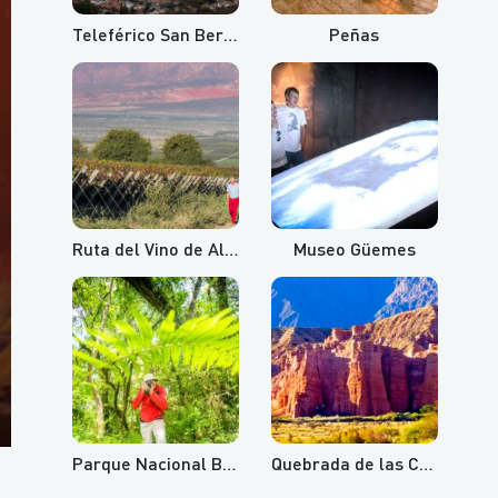
Teleférico San Bernardo y Cerro Aladelta
Peñas
Ruta del Vino de Altura
Museo Güemes
Parque Nacional Baritú
Quebrada de las Conchas