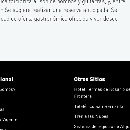
ca folclórica al son de bombos y guitarras, y, entre
r. Se sugiere realizar una reserva anticipada. Se
edad de oferta gastronómica ofrecida y ver desde
cional
Otros Sitios
 Somos?
Hotel Termas de Rosario de
Frontera
Teleférico San Bernardo
cas
Tren a las Nubes
 Vigente
Sistema de registro de Alqu
ión