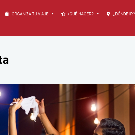
ORGANIZA TU VIAJE
¿QUÉ HACER?
¿DÓNDE IR?
ta