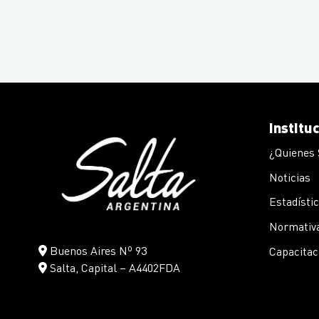
Institu
¿Quienes
Noticias
Estadísti
Normativa
Buenos Aires Nº 93
Capacitac
Salta, Capital – A4402FDA