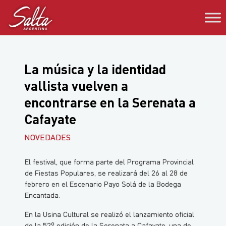
Saltar
al
contenido
La música y la identidad
vallista vuelven a
encontrarse en la Serenata a
Cafayate
NOVEDADES
El festival, que forma parte del Programa Provincial
de Fiestas Populares, se realizará del 26 al 28 de
febrero en el Escenario Payo Solá de la Bodega
Encantada.
En la Usina Cultural se realizó el lanzamiento oficial
de la 52º edición de la Serenata a Cafayate, una de