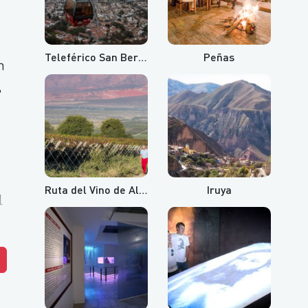
Teleférico San Bernardo y Cerro Aladelta
Peñas
n
,
Ruta del Vino de Altura
Iruya
l