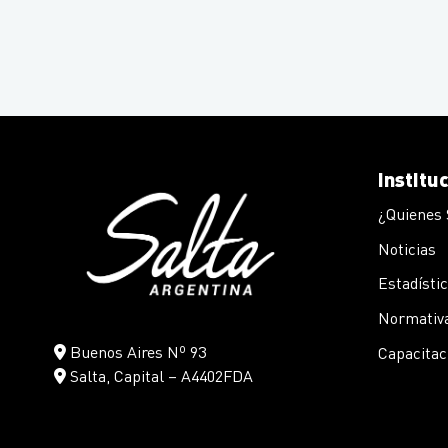
Institu
¿Quienes
Noticias
Estadísti
Normativa
Buenos Aires Nº 93
Capacitac
Salta, Capital – A4402FDA