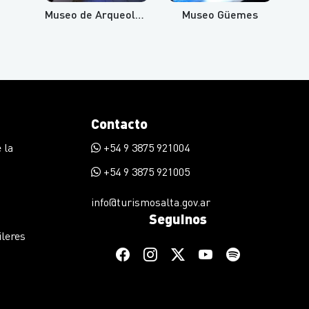
Museo de Arqueología de Alta Montaña
Museo Güemes
Contacto
 la
+54 9 3875 921004
+54 9 3875 921005
info@turismosalta.gov.ar
Seguinos
ileres