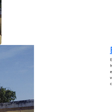
E
h
e
v
c