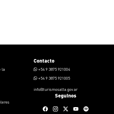
Contacto
 la
+54 9 3875 921004
+54 9 3875 921005
info@turismosalta.gov.ar
Seguinos
ileres