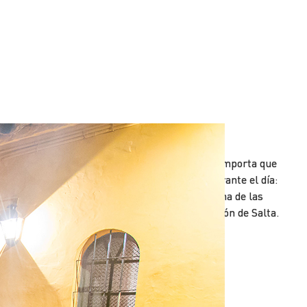
Peñas
a noche salteña es una caja de sorpresas. No importa que
ayamos realizado paseos extensos y vitales durante el día:
amás se deja de salir a cenar y presenciar alguna de las
eñas que ofrecen lo más auténtico de la tradición de Salta.