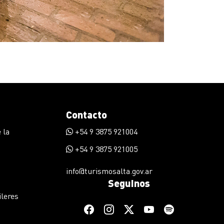
Contacto
 la
+54 9 3875 921004
+54 9 3875 921005
info@turismosalta.gov.ar
Seguinos
ileres