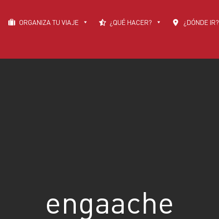
ORGANIZA TU VIAJE
¿QUÉ HACER?
¿DÓNDE IR?
engaache