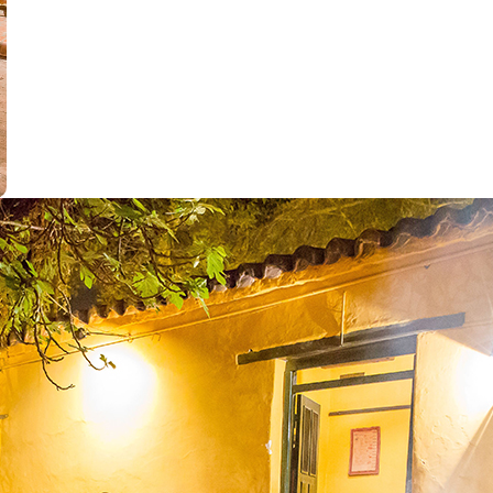
L
h
j
p