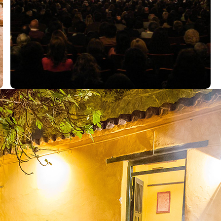
L
h
j
p