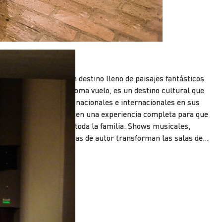
Teatros
alta además de ser un destino lleno de paisajes fantásticos
onde tu imaginación toma vuelo, es un destino cultural que
eúne artistas locales, nacionales e internacionales en sus
eatros, convirtiéndolo en una experiencia completa para que
engas a disfrutar con toda la familia. Shows musicales,
bras literarias y propias de autor transforman las salas de…