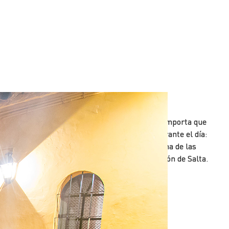
Peñas
a noche salteña es una caja de sorpresas. No importa que
ayamos realizado paseos extensos y vitales durante el día:
amás se deja de salir a cenar y presenciar alguna de las
eñas que ofrecen lo más auténtico de la tradición de Salta.