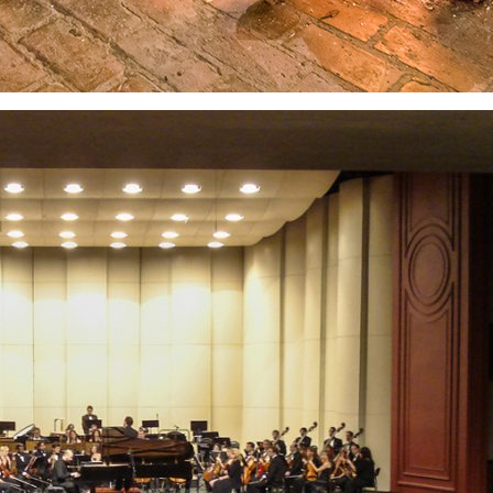
S
d
r
t
v
o