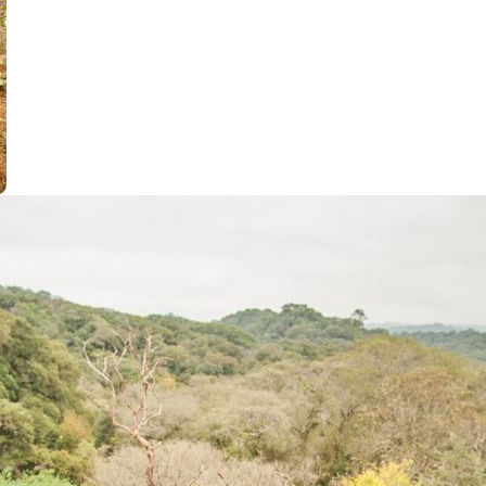
C
l
e