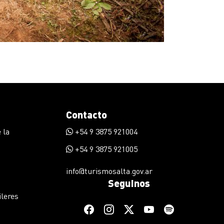
Contacto
 la
+54 9 3875 921004
+54 9 3875 921005
info@turismosalta.gov.ar
Seguinos
ileres