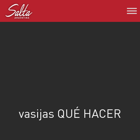
Saltar
al
contenido
vasijas QUÉ HACER